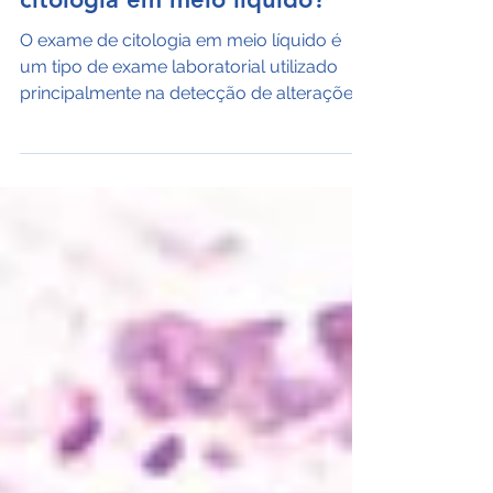
O que é um exame de
citologia em meio líquido?
O exame de citologia em meio líquido é
um tipo de exame laboratorial utilizado
principalmente na detecção de alterações
celulares em amostras coletadas de
fluidos corporais, como o colo do útero, a
traqueia ou outros locais. Nesse método,
as células são preservadas em um líquido
que as mantém viáveis e facilita a análise.
O principal objetivo desse exame é
identificar anomalias que possam indicar
condições como infecções, inflamações
ou até mesmo câncer. No caso do
Papanicola